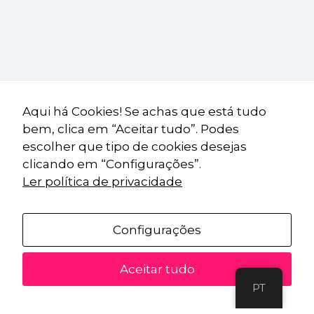
Marketing
Ao partilhar os
teus interesses e
comportamentos
ao visitar nosso
Aqui há Cookies! Se achas que está tudo
site, aumentas a
bem, clica em “Aceitar tudo”. Podes
chance de ver
conteúdo e
escolher que tipo de cookies desejas
ofertas
clicando em “Configurações”.
personalizadas.
Ler política de privacidade
Configurações
Aceitar tudo
PT