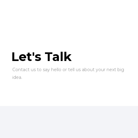
×
Quem?
Serviços
Portfólio
Let's Talk
Contact us to say hello or tell us about your next big
Contactos
idea.