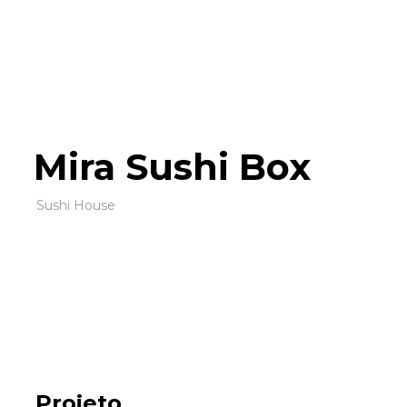
×
Quem?
Serviços
Portfólio
Mira Sushi Box
Sushi House
Contactos
Projeto