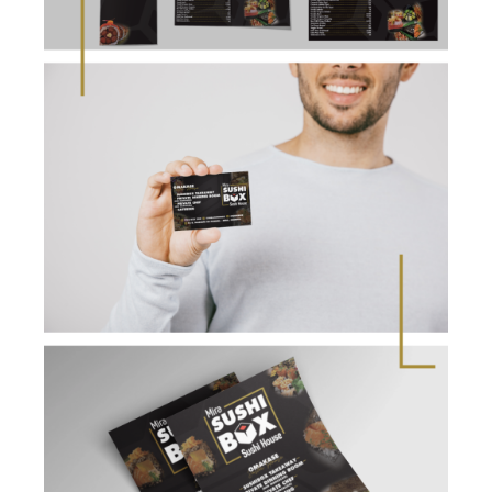
Marketing
Ao partilhar os
teus interesses e
comportamentos
ao visitar nosso
site, aumentas a
chance de ver
conteúdo e
ofertas
personalizadas.