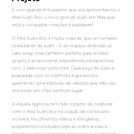
É com grande entusiasmo que vos apresentamos o
Mira Sushi Box, o novo spot de sushi em Mira que
está a conquistar corações e paladares!
O Mira Sushi Box é muito mais do que um simples
restaurante de sushi – é um espaço dedicado ao
Necessário
take away, mas também perfeito para receber
Estes cookies
grupos e proporcionar experiências inesquecíveis
não são
com o talentoso sushi chef. Cada peça de sushi é
opcionais. São
preparada com os melhores ingredientes,
necessários
para o
garantindo uma explosão de sabores que não vais
funcionamento
encontrar em mais nenhum lugar!
do site.
A Aquela Agência tem tido o prazer de colaborar
com o Mira Sushi Box na criação de conteúdos
Estatísticas
incríveis! Recolhemos vídeos e fotografias,
Para que
preparamos conteúdos para as redes sociais e
possamos
melhorar a