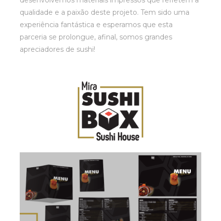
desenvolvemos materiais impressos que refletem a
funcionalidade
qualidade e a paixão deste projeto. Tem sido uma
e estrutura do
experiência fantástica e esperamos que esta
site, com base
parceria se prolongue, afinal, somos grandes
na forma como
o site é
apreciadores de sushi!
utilizado.
Experiência
Para que o
nosso site tenha
o melhor
desempenho
possível
durante a tua
visita. Se
recusares estes
cookies,
algumas
funcionalidades
desaparecerão
do site.