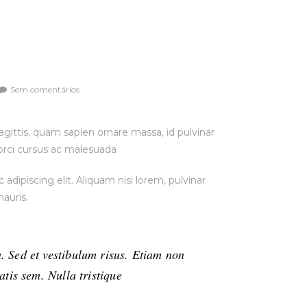
Sem comentários
Necessário
gittis, quam sapien ornare massa, id pulvinar
Estes cookies
não são
orci cursus ac malesuada
opcionais. São
necessários
dipiscing elit. Aliquam nisi lorem, pulvinar
para o
auris.
funcionamento
do site.
. Sed et vestibulum risus. Etiam non
Estatísticas
natis sem. Nulla tristique
Para que
possamos
melhorar a