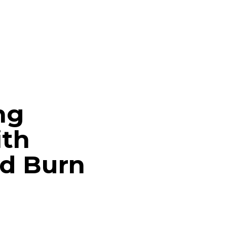
ng
ith
d Burn