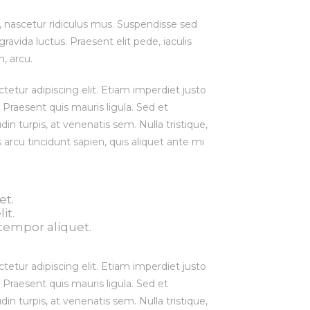
funcionalidade
 nascetur ridiculus mus. Suspendisse sed
e estrutura do
site, com base
gravida luctus. Praesent elit pede, iaculis
na forma como
n, arcu.
o site é
utilizado.
etur adipiscing elit. Etiam imperdiet justo
. Praesent quis mauris ligula. Sed et
din turpis, at venenatis sem. Nulla tristique,
Experiência
Para que o
rcu tincidunt sapien, quis aliquet ante mi
nosso site tenha
o melhor
desempenho
possível
et.
durante a tua
it.
visita. Se
tempor aliquet.
recusares estes
cookies,
algumas
etur adipiscing elit. Etiam imperdiet justo
funcionalidades
. Praesent quis mauris ligula. Sed et
desaparecerão
din turpis, at venenatis sem. Nulla tristique,
do site.