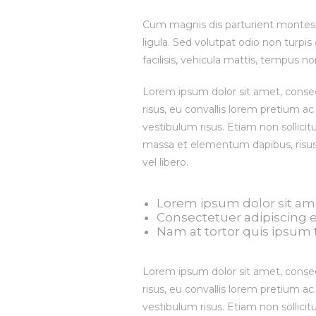
Cum magnis dis parturient montes,
ligula. Sed volutpat odio non turpis 
facilisis, vehicula mattis, tempus no
Lorem ipsum dolor sit amet, consect
risus, eu convallis lorem pretium ac
vestibulum risus. Etiam non sollicitu
massa et elementum dapibus, risus a
vel libero.
Lorem ipsum dolor sit am
Consectetuer adipiscing el
Nam at tortor quis ipsum 
Lorem ipsum dolor sit amet, consect
risus, eu convallis lorem pretium ac
vestibulum risus. Etiam non sollicitu