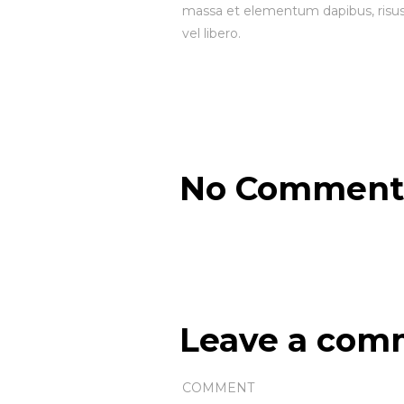
massa et elementum dapibus, risus a
vel libero.
No Comment
Leave a com