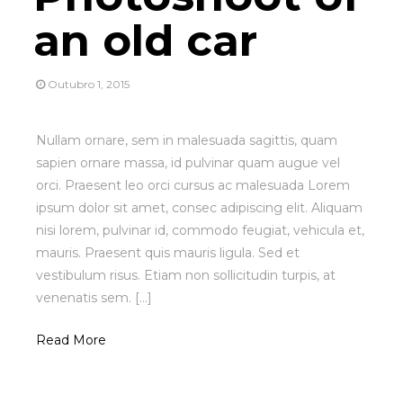
an old car
Outubro 1, 2015
Nullam ornare, sem in malesuada sagittis, quam
sapien ornare massa, id pulvinar quam augue vel
orci. Praesent leo orci cursus ac malesuada Lorem
ipsum dolor sit amet, consec adipiscing elit. Aliquam
nisi lorem, pulvinar id, commodo feugiat, vehicula et,
mauris. Praesent quis mauris ligula. Sed et
vestibulum risus. Etiam non sollicitudin turpis, at
venenatis sem. [...]
Read More