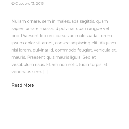
Outubro 13, 2015
Marketing
Nullam ornare, sem in malesuada sagittis, quam
Ao partilhar os
sapien ornare massa, id pulvinar quam augue vel
teus interesses e
orci. Praesent leo orci cursus ac malesuada Lorem
comportamentos
ao visitar nosso
ipsum dolor sit amet, consec adipiscing elit. Aliquam
site, aumentas a
nisi lorem, pulvinar id, commodo feugiat, vehicula et,
chance de ver
mauris. Praesent quis mauris ligula. Sed et
conteúdo e
vestibulum risus. Etiam non sollicitudin turpis, at
ofertas
personalizadas.
venenatis sem. [...]
Read More