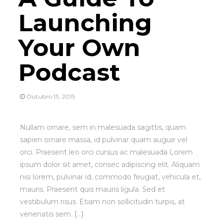
Launching
Your Own
Podcast
Necessário
Estes cookies
Outubro 13, 2015
não são
opcionais. São
necessários
Nullam ornare, sem in malesuada sagittis, quam
para o
sapien ornare massa, id pulvinar quam augue vel
funcionamento
orci. Praesent leo orci cursus ac malesuada Lorem
do site.
ipsum dolor sit amet, consec adipiscing elit. Aliquam
nisi lorem, pulvinar id, commodo feugiat, vehicula et,
mauris. Praesent quis mauris ligula. Sed et
Estatísticas
Para que
vestibulum risus. Etiam non sollicitudin turpis, at
possamos
venenatis sem. [...]
melhorar a