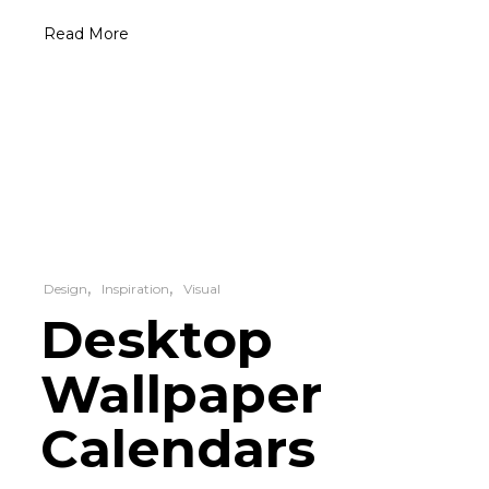
funcionalidade
Read More
e estrutura do
site, com base
na forma como
o site é
utilizado.
Experiência
Para que o
nosso site tenha
o melhor
desempenho
Design
Inspiration
Visual
possível
Desktop
durante a tua
visita. Se
Wallpaper
recusares estes
cookies,
algumas
Calendars
funcionalidades
desaparecerão
do site.