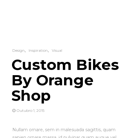
Design
Inspiration
Visual
Custom Bikes
By Orange
Shop
Outubro 1, 2015
Nullam ornare, sem in malesuada sagittis, quam
sapien ornare massa, id pulvinar quam augue vel