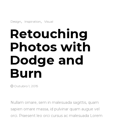
Design
Inspiration
Visual
Retouching
Photos with
Dodge and
Burn
Outubro 1, 2015
Nullam ornare, sem in malesuada sagittis, quam
sapien ornare massa, id pulvinar quam augue vel
orci. Praesent leo orci cursus ac malesuada Lorem