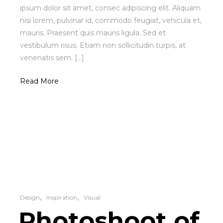
ipsum dolor sit amet, consec adipiscing elit. Aliquam
nisi lorem, pulvinar id, commodo feugiat, vehicula et,
mauris. Praesent quis mauris ligula. Sed et
vestibulum risus. Etiam non sollicitudin turpis, at
venenatis sem. [...]
Read More
Design
Inspiration
Visual
Photoshoot of